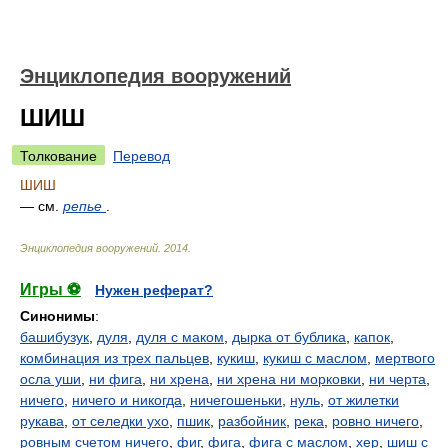
Энциклопедия вооружений
ШИШ
Толкование
Перевод
ШИШ
— см.
репье
.
Энциклопедия вооружений
.
2014
.
Игры ⚽
Нужен реферат?
Синонимы
:
башибузук
,
дуля
,
дуля с маком
,
дырка от бублика
,
капок
,
комбинация из трех пальцев
,
кукиш
,
кукиш с маслом
,
мертвого
осла уши
,
ни фига
,
ни хрена
,
ни хрена ни морковки
,
ни черта
,
ничего
,
ничего и никогда
,
ничегошеньки
,
нуль
,
от жилетки
рукава
,
от селедки ухо
,
пшик
,
разбойник
,
река
,
ровно ничего
,
ровным счетом ничего
,
фиг
,
фига
,
фига с маслом
,
хер
,
шиш с