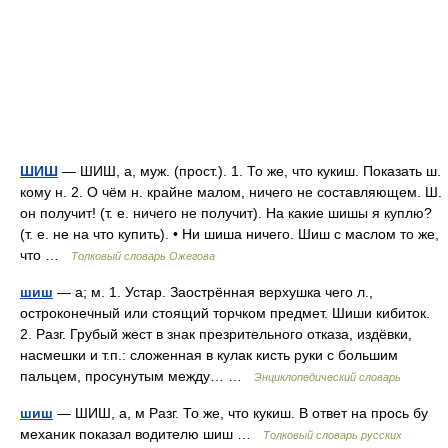
ШИШ
— ШИШ, а, муж. (прост.). 1. То же, что кукиш. Показать ш.
кому н. 2. О чём н. крайне малом, ничего не составляющем. Ш.
он получит! (т. е. ничего не получит). На какие шишы я куплю?
(т. е. не на что купить). • Ни шиша ничего. Шиш с маслом то же,
что …
Толковый словарь Ожегова
шиш
— а; м. 1. Устар. Заострённая верхушка чего л.,
остроконечный или стоящий торчком предмет. Шиши кибиток.
2. Разг. Грубый жест в знак презрительного отказа, издёвки,
насмешки и т.п.: сложенная в кулак кисть руки с большим
пальцем, просунутым между… …
Энциклопедический словарь
шиш
— ШИШ, а, м Разг. То же, что кукиш. В ответ на прось бу
механик показал водителю шиш …
Толковый словарь русских