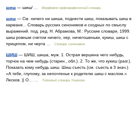
шиш
— шиш/ …
Морфемно-орфографический словарь
шиш
— См. ничего ни шиша, поднести шиш, показывать шиш в
кармане... Словарь русских синонимов и сходных по смыслу
выражений. под. ред. Н. Абрамова, М.: Русские словари, 1999.
шиш ровным счетом ничего, хер, ничегошеньки, кукиш, шиш с
прицепом, ни черта …
Словарь синонимов
ШИШ
— ШИШ, шиша, муж. 1. Острая вершина чего нибудь,
торчок на чем нибудь (старин., обл.). 2. То же, что кукиш (разг.).
Показать кому нибудь шиш. Шиш съесть (см. съесть в 3 знач.).
«А тебе, глупому, за непочтенье к родителю шиш с маслом.»
Лесков. || О… …
Толковый словарь Ушакова