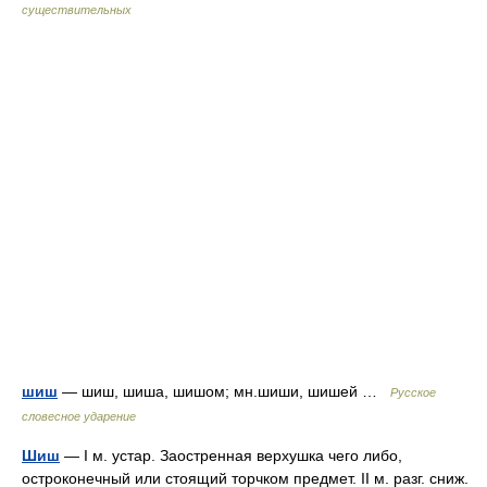
существительных
шиш
— шиш, шиша, шишом; мн.шиши, шишей …
Русское
словесное ударение
Шиш
— I м. устар. Заостренная верхушка чего либо,
остроконечный или стоящий торчком предмет. II м. разг. сниж.